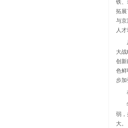
铁、
拓展
与京
人才
大战
创新
色鲜
步加
弱，
大。