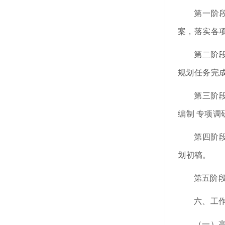
第一阶段
案，落实各
第二阶段
规
划任务完
第三阶段
编制
专项调
第四阶段（
划初
稿。
第五阶段
六、工
（一）