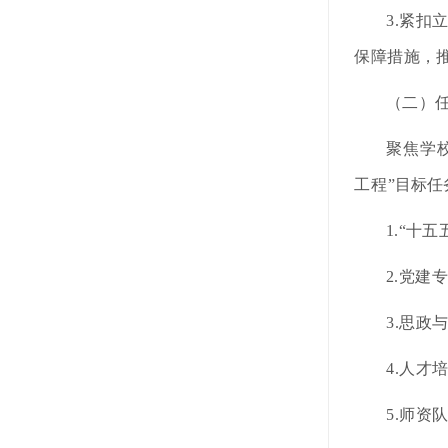
3.紧
保障
措施，
（二）
聚焦学
工程
”
目标任
1.“十五
2.党建
3.思
4.人
5.师