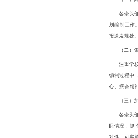
各牵头
划编制
工作
报送发规处
（二）
注重学
编制过程
中
心、振奋精
（三）
各牵头
际情况，抓
对
性、可实