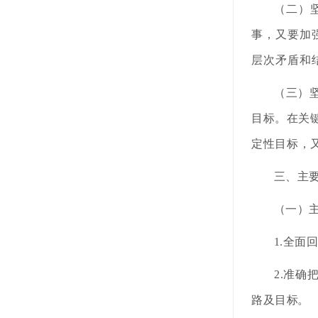
（二）
事，又要
加
层次
矛盾和
（三）
目标。
在关
定性目标，
三、主
（一）
1.全面
2.准
路及目
标。