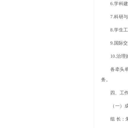
6.学
7.科
8.学
9.国际
10.治
各牵头
务。
四、工
（一）
组
长：