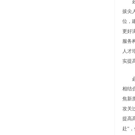
必须
拔尖
位，
更好
服务
人才
实提
必须
相结
焦新
攻关
提高
赴”